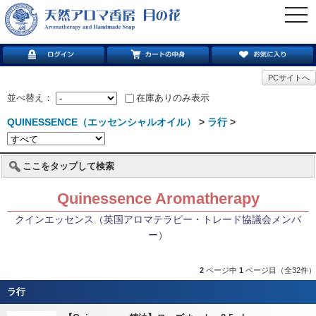
togg
navi
PCサイトへ
並べ替え：
在庫ありのみ表示
QUINESSENCE（エッセンシャルオイル）
>
ラ行
>
ここをタップして検索
Quinessence Aromatherapy
クインエッセンス（英国アロマテラピー・トレード協議会メンバ
ー）
2
ページ中
1
ページ目（全32件）
ラ行