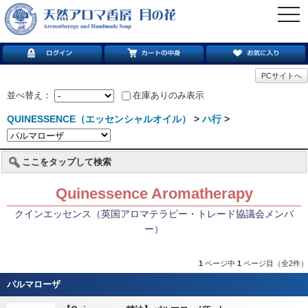
togg
navi
PCサイトへ
並べ替え：
在庫ありのみ表示
QUINESSENCE（エッセンシャルオイル）
>
ハ行
>
ここをタップして検索
Quinessence Aromatherapy
クインエッセンス（英国アロマテラピー・トレード協議会メンバ
ー）
1
ページ中
1
ページ目（全2件）
パルマローザ