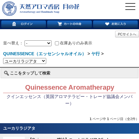
togg
navi
PCサイトへ
並べ替え：
在庫ありのみ表示
QUINESSENCE（エッセンシャルオイル）
>
ヤ行
>
ここをタップして検索
Quinessence Aromatherapy
クインエッセンス（英国アロマテラピー・トレード協議会メンバ
ー）
1
ページ中
1
ページ目（全2件）
ユーカリラジアタ