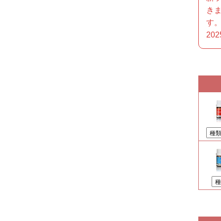
き
す
202