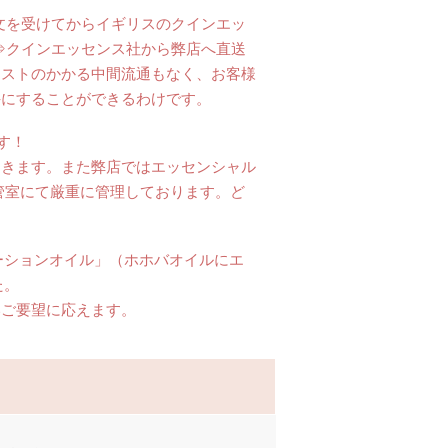
文を受けてからイギリスのクインエッ
⇒クインエッセンス社から弊店へ直送
コストのかかる中間流通もなく、お客様
手にすることができるわけです。
す！
届きます。また弊店ではエッセンシャル
保管室にて厳重に管理しております。ど
ーションオイル」（ホホバオイルにエ
た。
いご要望に応えます。
。