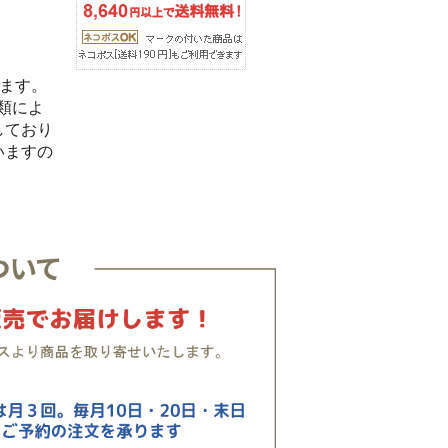
います。
類によ
しており
いますの