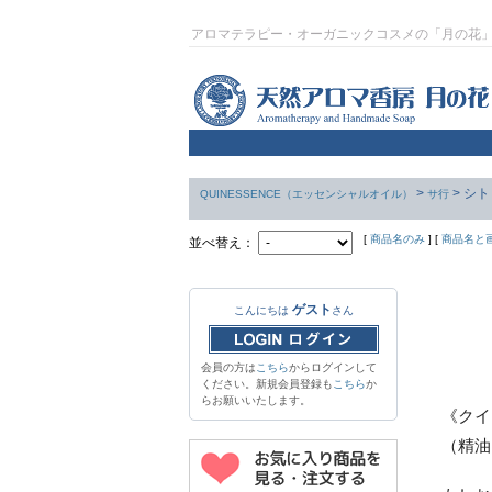
アロマテラピー・オーガニックコスメの「月の花
>
> シ
QUINESSENCE（エッセンシャルオイル）
サ行
[
商品名のみ
] [
商品名と
並べ替え：
ゲスト
こんにちは
さん
会員の方は
こちら
からログインして
ください。新規会員登録も
こちら
か
らお願いいたします。
《クイ
（精油