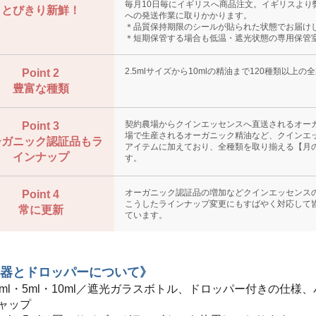
毎月10日毎にイギリスへ商品注文。イギリスより
とびきり新鮮！
への発送作業に取りかかります。
＊品質保持期限のシールが貼られた状態でお届け
＊短期保管する場合も低温・遮光状態の専用保管
2.5mlサイズから10mlの精油まで120種類以上
Point 2
豊富な種類
契約農場からクインエッセンスへ直送されるオー
Point 3
場で生産されるオーガニック精油など、クインエ
ーガニック認証品もラ
アイテムに加えており、全種類を取り揃える【月
インナップ
す。
オーガニック認証品の増加などクインエッセンス
Point 4
こうしたラインナップ変更にもすばやく対応して
常に更新
ています。
器とドロッパーについて》
.5ml・5ml・10ml／遮光ガラスボトル、ドロッパー付きの仕様
ャップ