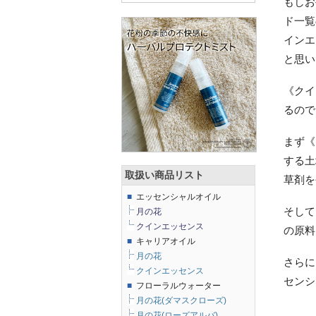
もしお
ド一覧
インエ
と思い
《クイ
るので
まず《
する土
取扱い商品リスト
草剤を
■
エッセンシャルオイル
そして
月の花
クインエッセンス
の原料
■
キャリアオイル
月の花
さらに
クインエッセンス
センシ
■
フローラルウォーター
月の花(ダマスクローズ)
月の花(ローズアルバ)