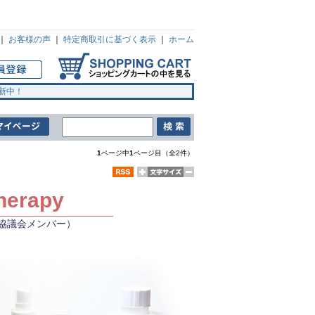
｜
お客様の声
｜
特定商取引に基づく表示
｜
ホーム
新中！
1
ページ中
1
ページ目（全2件）
herapy
協議会メンバー）