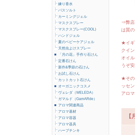
練り香水
バスソルト
カーミングジェル
⇒弊店
マスクスプレー
マスクスプレー(COOL)
は質の
ハンドジェル
夏のベビーケアジェル
★イギ
天然虫よけスプレー
クイン
■
「月の花」手作り石けん
オイル
定番石けん
うぞ安
新作&季節の石けん
お試し石けん
★その
カットカット石けん
ッセン
■
オーガニックコスメ
ヴェレダ（WELEDA）
アロマ
ガマルド（GamARde）
■
アロマ関連商品
アロマ基材
【
アロマ容器
アロマ器具
ハーブチンキ