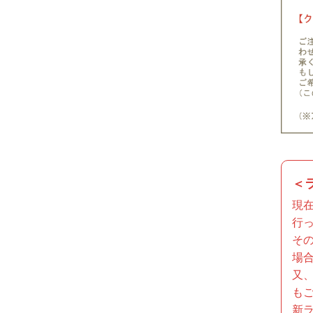
＜
現
行
そ
場
又
も
新