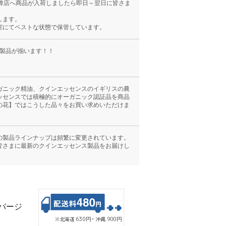
弊店へ商品が入荷しましたら即日～翌日に皆さま
します。
室にてベストな状態で保管しています。
の全製品が揃います！！
ガニック精油、クインエッセンスのイギリスの農
ッセンスでは積極的にオーガニック認証品を商品
の花】ではこうした品々をお買い求めいただけま
の製品ラインナップは頻繁に変更されています。
皆さまに最新のクインエッセンス製品をお届けし
、バージ