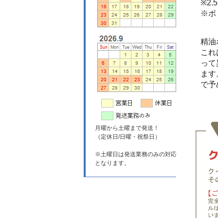
※2
※ボ
精油
これ
って
ます
で予
月曜から土曜まで発送！
（定休日/日曜・祝祭日）
※土曜日は発送業務のみの対応
となります。