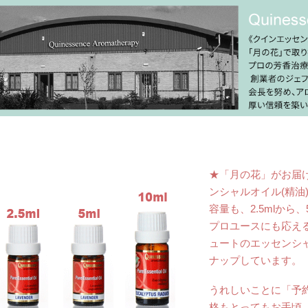
★「月の花」がお届
ンシャルオイル(精油
容量も、2.5mlから
プロユースにも応え
ュートのエッセンシ
ナップしています。
うれしいことに「予
格もとってもお手頃