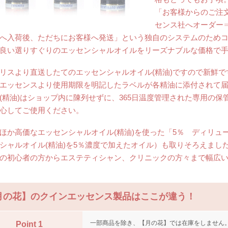
「お客様からのご注
センス社へオーダー
へ入荷後、ただちにお客様へ発送」という独自のシステムのため
良い選りすぐりのエッセンシャルオイルをリーズナブルな価格で
リスより直送したてのエッセンシャルオイル(精油)ですので新鮮で
エッセンスより使用期限を明記したラベルが各精油に添付されて
(精油)はショップ内に陳列せずに、365日温度管理された専用の
心してご使用ください。
ほか高価なエッセンシャルオイル(精油)を使った「5％ ディリュ
シャルオイル(精油)を5％濃度で加えたオイル）も取りそろえまし
の初心者の方からエステティシャン、クリニックの方々まで幅広
月の花】のクインエッセンス製品はここが違う！
一部商品を除き、【月の花】では在庫をしません
Point 1