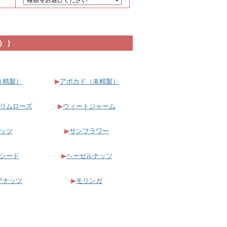
ル））
（精製）
▶
アボカド（未精製）
リムローズ
▶
ウィートジャーム
ッツ
▶
サンフラワー
シード
▶
ヘーゼルナッツ
アナッツ
▶
モリンガ