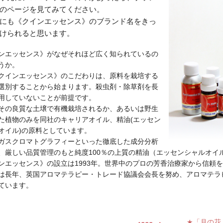
のページを見てみてください。
にも《クインエッセンス》のブランド名をきっ
けられると思います。
ンエッセンス》がなぜそれほど広く知られているの
うか。
クインエッセンス》のこだわりは、原料を栽培する
選別することから始まります。殺虫剤・除草剤を長
用していないことが前提です。
その良質な土壌で有機栽培されるか、あるいは野生
た植物のみを同社のキャリアオイル、精油(エッセン
オイル)の原料としています。
ガスクロマトグラフィーといった徹底した成分分析
、厳しい品質管理のもと純度100％の上質の精油（エッセンシャルオイ
ンエッセンス》の設立は1993年。世界中のプロの芳香治療家から信頼
は長年、英国アロマテラピー・トレード協議会会長を努め、アロマテラ
ています。
★「月の花