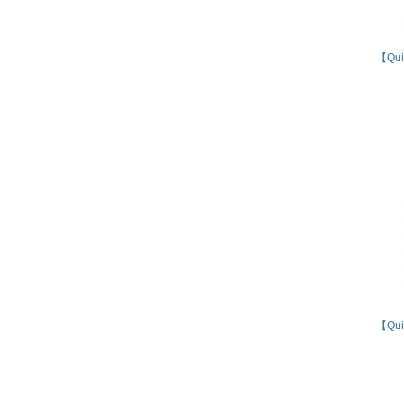
【Qu
【Qu