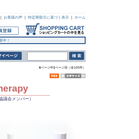
｜
お客様の声
｜
特定商取引に基づく表示
｜
ホーム
新中！
6
ページ中
1
ページ目（全105件）
herapy
協議会メンバー）