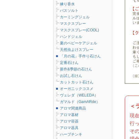
練り香水
バスソルト
カーミングジェル
マスクスプレー
マスクスプレー(COOL)
ハンドジェル
夏のベビーケアジェル
天然虫よけスプレー
■
「月の花」手作り石けん
定番石けん
新作&季節の石けん
お試し石けん
カットカット石けん
■
オーガニックコスメ
ヴェレダ（WELEDA）
ガマルド（GamARde）
＜
■
アロマ関連商品
アロマ基材
現
アロマ容器
行
アロマ器具
そ
ハーブチンキ
場