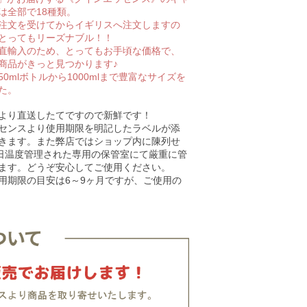
は全部で18種類。
注文を受けてからイギリスへ注文しますの
とってもリーズナブル！！
直輸入のため、とってもお手頃な価格で、
商品がきっと見つかります♪
0mlボトルから1000mlまで豊富なサイズを
た。
より直送したてですので新鮮です！
センスより使用期限を明記したラベルが添
きます。また弊店ではショップ内に陳列せ
5日温度管理された専用の保管室にて厳重に管
ます。どうぞ安心してご使用ください。
用期限の目安は6～9ヶ月ですが、ご使用の