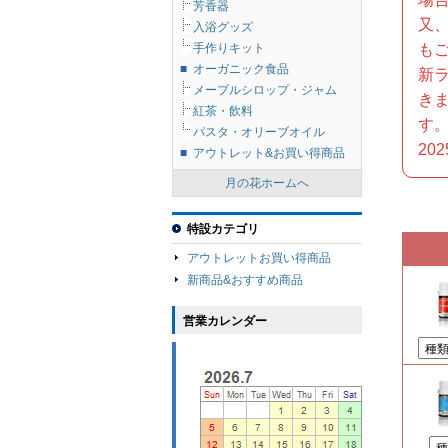
芳香器
又
入浴グッズ
も
手作りキット
■
オーガニック食品
新
メープルシロップ・ジャム
き
紅茶・飲料
す
パスタ・オリーブオイル
202
■
アウトレット&お買い得商品
月の花ホームへ
特設カテゴリ
アウトレットお買い得商品
新商品&おすすめ商品
営業カレンダー