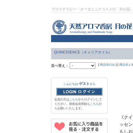
アロマテラピー・オーガニックコスメの「月の花
QUINESSENCE（キャリアオイル）
[
商品名のみ
] [
商品名と
並べ替え：
ゲスト
こんにちは
さん
会員の方は
こちら
からログインして
ください。新規会員登録も
こちら
か
らお願いいたします。
《クイ
ッセン
もしお