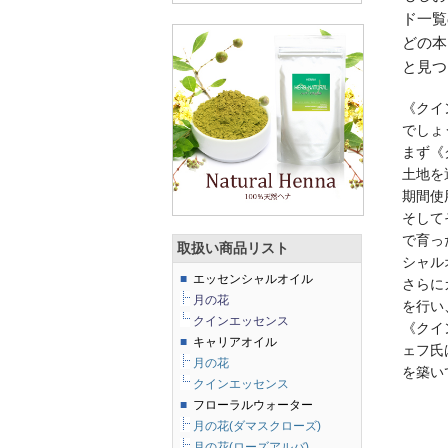
ド一覧
どの本
と見つ
《クイ
でしょ
まず《
土地を
期間使
そして
で育っ
取扱い商品リスト
シャル
■
エッセンシャルオイル
さらに
月の花
を行い
クインエッセンス
《クイ
■
キャリアオイル
ェフ氏
月の花
を築い
クインエッセンス
■
フローラルウォーター
月の花(ダマスクローズ)
月の花(ローズアルバ)