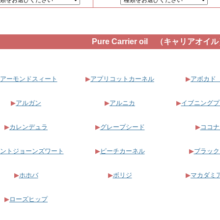
Pure Carrier oil （キャリアオイ
アーモンドスィート
▶
アプリコットカーネル
▶
アボカド
▶
アルガン
▶
アルニカ
▶
イブニングプ
▶
カレンデュラ
▶
グレープシード
▶
ココナ
ントジョーンズワート
▶
ピーチカーネル
▶
ブラック
▶
ホホバ
▶
ボリジ
▶
マカダミ
▶
ローズヒップ