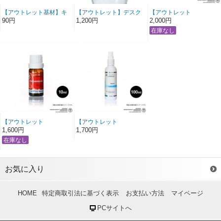
【アウトレット基材】キ
【アウトレット】デスク
【アウトレット
ャンデリラワックス
アロマ ペアー
Quinessence精油】ラベ
90円
1,200円
2,000円
ンダーイングリッシュ
10ml（使用期限：2028年
12月）
【アウトレット
【アウトレット
Quinessence精油】プチ
Quinessenceフローラル
1,600円
1,700円
グレン10ml（使用期限：
ウォーター】メリッサ
2029年10月）
100ml （使用期限：2028
年2月）
お気に入り
HOME
特定商取引法に基づく表示
お支払い方法
マイページ
PCサイトへ