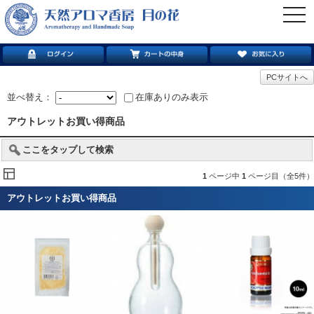
togg
navi
PCサイトへ
並べ替え：
在庫ありのみ表示
アウトレットお買い得商品
ここをタップして検索
1
ページ中
1
ページ目（全5件）
アウトレットお買い得商品