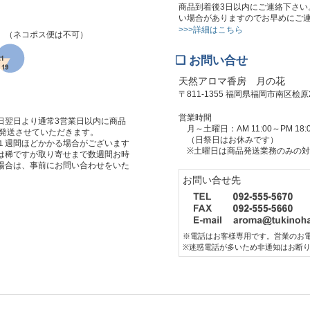
商品到着後3日以内にご連絡下さい
い場合がありますのでお早めにご
>>>詳細はこちら
。（ネコポス便は不可）
❏ お問い合せ
天然アロマ香房 月の花
〒811-1355 福岡県福岡市南区桧原2-
営業時間
日翌日より通常3営業日以内に商品
月～土曜日：AM 11:00～PM 18:
に発送させていただきます。
（日祭日はお休みです）
１週間ほどかかる場合がございます
※土曜日は商品発送業務のみの対
は稀ですが取り寄せまで数週間お時
場合は、事前にお問い合わせをいた
お問い合せ先
※電話はお客様専用です。営業のお
※迷惑電話が多いため非通知はお断