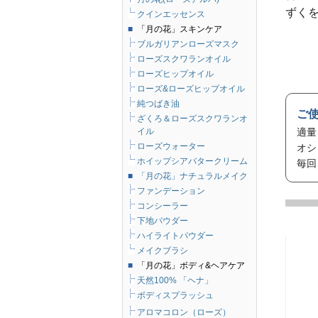
ずく
クインエッセンス
■
「月の花」スキンケア
ブルガリアンローズマスク
ローズスクワランオイル
ローズヒップオイル
ローズ&ローズヒップオイル
純つばき油
ご
ざくろ＆ローズスクワランオ
イル
適量
ローズウォーター
オシ
ホイップシアバタークリーム
毎回
■
「月の花」ナチュラルメイク
ファンデーション
コンシーラー
下地パウダー
ハイライトパウダー
メイクブラシ
■
「月の花」ボディ&ヘアケア
天然100% 「ヘナ」
ボディスプラッシュ
アロマコロン（ローズ）