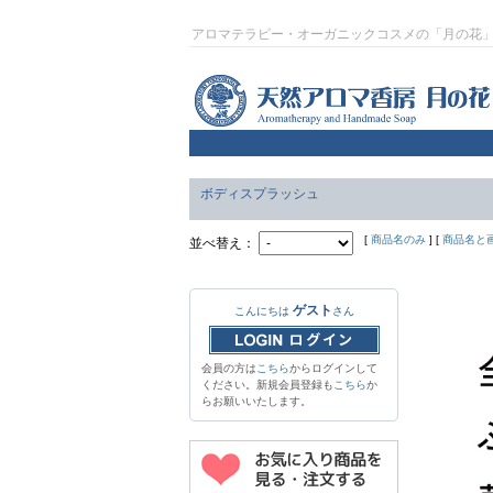
アロマテラピー・オーガニックコスメの「月の花
ボディスプラッシュ
[
商品名のみ
] [
商品名と
並べ替え：
ゲスト
こんにちは
さん
会員の方は
こちら
からログインして
ください。新規会員登録も
こちら
か
らお願いいたします。