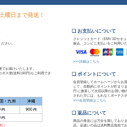
～土曜日まで発送！
❏ お支払いについて
。
クレジットカード（EMV 3Dセキ
文ください。
振込、コンビニ支払いをご利用い
>>>詳細はこちら
便でお届けいたします。
ポス便(送料190円)もご利用でき
❏ ポイントについて
会員登録してホームページからお
じて、自動的にポイントが貯まりま
円 に換算して次回以降のお買い物
された方には、もれなくボーナスポ
>>>会員登録はこちら
❏ 返品について
商品の発送には万全を期しており
無料！
品、品違いの品は送料弊店負担で