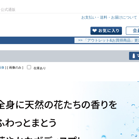
」公式通販
お支払い・送料・お届けについて
>> 「アウトレット&お買得商品」更
画像
] [ 画像のみ ]
在庫あり