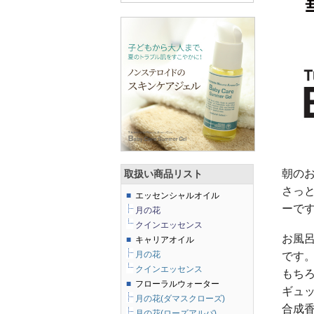
朝の
取扱い商品リスト
さっ
■
エッセンシャルオイル
ーで
月の花
クインエッセンス
お風
■
キャリアオイル
月の花
です
クインエッセンス
もち
■
フローラルウォーター
ギュ
月の花(ダマスクローズ)
合成
月の花(ローズアルバ)