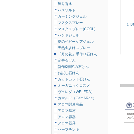
練り香水
バスソルト
カーミングジェル
マスクスプレー
【ボ
マスクスプレー(COOL)
ハンドジェル
夏のベビーケアジェル
天然虫よけスプレー
■
「月の花」手作り石けん
定番石けん
新作&季節の石けん
お試し石けん
カットカット石けん
■
オーガニックコスメ
ヴェレダ（WELEDA）
ガマルド（GamARde）
■
アロマ関連商品
アロマ基材
アロマ容器
アロマ器具
ハーブチンキ