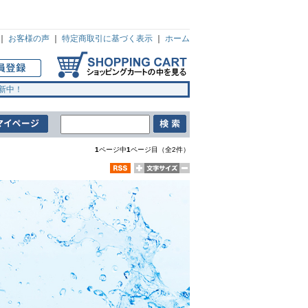
｜
お客様の声
｜
特定商取引に基づく表示
｜
ホーム
新中！
1
ページ中
1
ページ目（全2件）