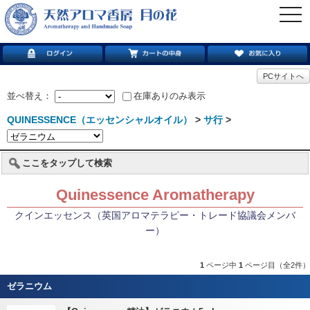
togg
navi
PCサイトへ
並べ替え：
在庫ありのみ表示
QUINESSENCE（エッセンシャルオイル）
>
サ行
>
ここをタップして検索
Quinessence Aromatherapy
クインエッセンス（英国アロマテラピー・トレード協議会メンバ
ー）
1
ページ中
1
ページ目（全2件）
ゼラニウム