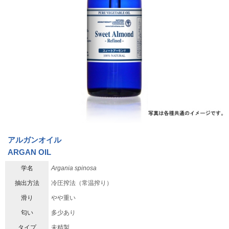
アルガンオイル
ARGAN OIL
学名
Argania spinosa
抽出方法
冷圧搾法（常温搾り）
滑り
やや重い
匂い
多少あり
タイプ
未精製