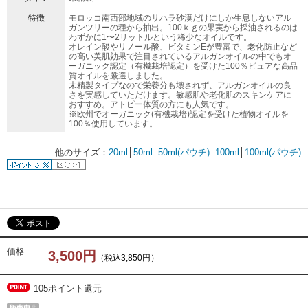
特徴
モロッコ南西部地域のサハラ砂漠だけにしか生息しないアル
ガンツリーの種から抽出。100ｋｇの果実から採油されるのは
わずかに1〜2リットルという稀少なオイルです。
オレイン酸やリノール酸、ビタミンEが豊富で、老化防止など
の高い美肌効果で注目されているアルガンオイルの中でもオ
ーガニック認定（有機栽培認定）を受けた100％ピュアな高品
質オイルを厳選しました。
未精製タイプなので栄養分も壊されず、アルガンオイルの良
さを実感していただけます。敏感肌や老化肌のスキンケアに
おすすめ。アトピー体質の方にも人気です。
※欧州でオーガニック(有機栽培)認定を受けた植物オイルを
100％使用しています。
他のサイズ：
20ml
│
50ml
│
50ml(パウチ)
│
100ml
│
100ml(パウチ)
価格
3,500円
（税込3,850円）
105ポイント還元