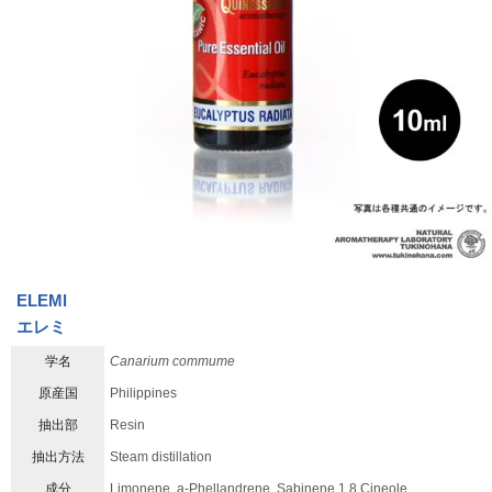
ELEMl
エレミ
学名
Canarium commume
原産国
Philippines
抽出部
Resin
抽出方法
Steam distillation
成分
Limonene, a-Phellandrene, Sabinene,1,8 Cineole