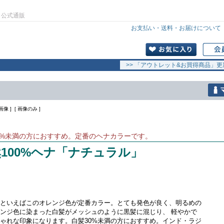
」公式通販
お支払い・送料・お届けについて
>> 「アウトレット&お買得商品」更
像 ] [ 画像のみ ]
0%未満の方におすすめ。定番のヘナカラーです。
100%ヘナ「ナチュラル」
といえばこのオレンジ色が定番カラー。とても発色が良く、明るめの
ンジ色に染まった白髪がメッシュのように黒髪に混じり、 軽やかで
ゃれな印象になります。白髪30%未満の方におすすめ。インド・ラジ