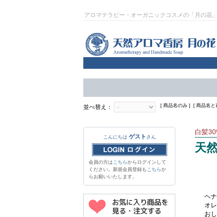
アロマテラピー・オーガニックコスメの「月の花
[ 商品名のみ ] [ 商品名と画
並べ替え：
白髪3
ゲスト
こんにちは
さん
天然
会員の方は
こちら
からログインして
ください。新規会員登録も
こちら
か
らお願いいたします。
ヘナ
オレ
おし