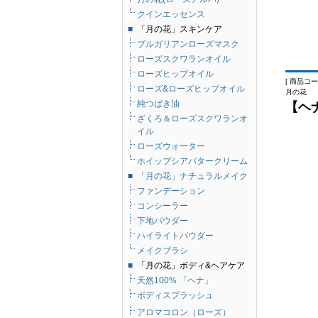
クインエッセンス
■
「月の花」スキンケア
ブルガリアンローズマスク
ローズスクワランオイル
ローズヒップオイル
[ 商品コード
ローズ&ローズヒップオイル
月の花
純つばき油
【ヘ
ざくろ＆ローズスクワランオ
イル
ローズウォーター
ホイップシアバタークリーム
■
「月の花」ナチュラルメイク
ファンデーション
コンシーラー
下地パウダー
ハイライトパウダー
メイクブラシ
■
「月の花」ボディ&ヘアケア
天然100% 「ヘナ」
ボディスプラッシュ
アロマコロン（ローズ）