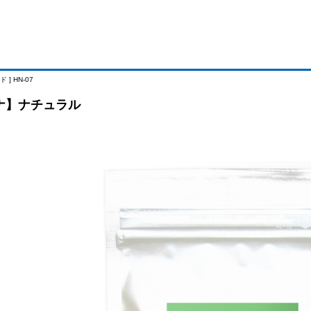
 ] HN-07
ナ】ナチュラル