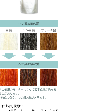
ヘナ染め前の髪
白髪
30%白髪
ブリーチ髪
ヘナ染め後の髪
※ご使用のモニターによって若干色味が異なる
場合があります。
※発色の色合いには個人差があります。
〜仕上がり状態〜
●黒髪→オレンジ系のヘアマニキュア