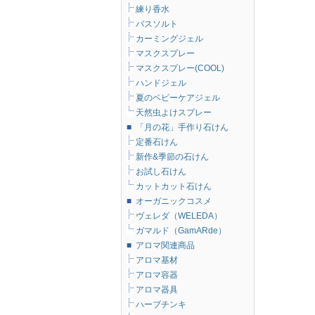
練り香水
バスソルト
カーミングジェル
マスクスプレー
マスクスプレー(COOL)
ハンドジェル
夏のベビーケアジェル
天然虫よけスプレー
■
「月の花」手作り石けん
定番石けん
新作&季節の石けん
お試し石けん
カットカット石けん
■
オーガニックコスメ
ヴェレダ（WELEDA）
ガマルド（GamARde）
■
アロマ関連商品
アロマ基材
アロマ容器
アロマ器具
ハーブチンキ