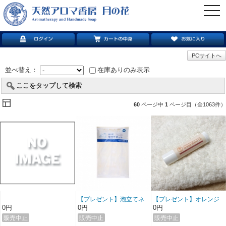
togg
navi
PCサイトへ
並べ替え：
在庫ありのみ表示
ここをタップして検索
60
ページ中
1
ページ目（全1063件）
【プレゼント】泡立てネ
【プレゼント】オレンジ
ット・ミニ石けん付き
バターのリップクリーム
0円
0円
0円
（3000円以上お買い上げ
（5000円以上お買い上げ
でプレゼント）
でプレゼント）