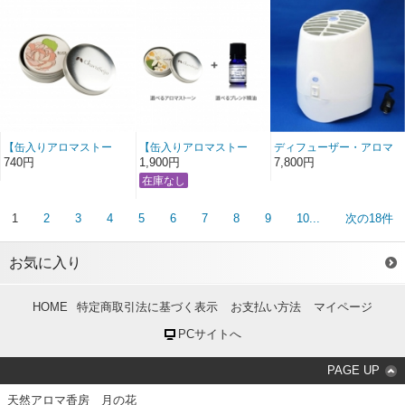
【缶入りアロマストー
【缶入りアロマストー
ディフューザー・アロマ
ン】ローズ
ン】選べるブレンド精油
ストリーム [お取り寄せ商
740円
1,900円
7,800円
セット
品]
1
2
3
4
5
6
7
8
9
10...
次の18件
お気に入り
HOME
特定商取引法に基づく表示
お支払い方法
マイページ
PCサイトへ
PAGE UP
天然アロマ香房 月の花