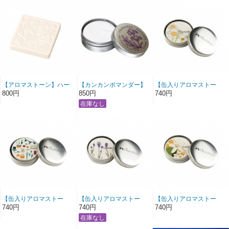
【アロマストーン】ハー
【カンカンポマンダー】
【缶入りアロマストー
バル ホワイト
ラベンダー
ン】カモミール
800円
850円
740円
【缶入りアロマストー
【缶入りアロマストー
【缶入りアロマストー
ン】ハウス
ン】ラベンダー
ン】オレンジ
740円
740円
740円