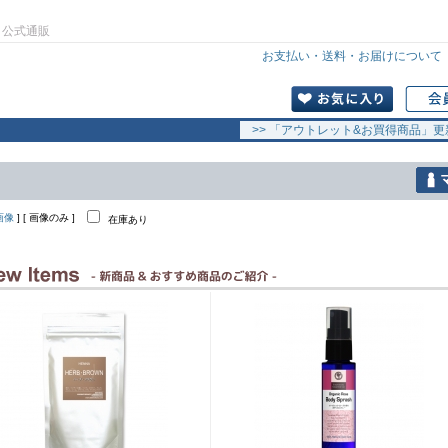
」公式通販
お支払い・送料・お届けについて
>> 「アウトレット&お買得商品」更
画像
] [ 画像のみ ]
在庫あり