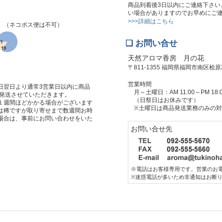
商品到着後3日以内にご連絡下さい
い場合がありますのでお早めにご
>>>詳細はこちら
。（ネコポス便は不可）
❏ お問い合せ
天然アロマ香房 月の花
〒811-1355 福岡県福岡市南区桧原2-
営業時間
日翌日より通常3営業日以内に商品
月～土曜日：AM 11:00～PM 18:
に発送させていただきます。
（日祭日はお休みです）
１週間ほどかかる場合がございます
※土曜日は商品発送業務のみの対
は稀ですが取り寄せまで数週間お時
場合は、事前にお問い合わせをいた
お問い合せ先
※電話はお客様専用です。営業のお
※迷惑電話が多いため非通知はお断