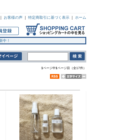
｜
お客様の声
｜
特定商取引に基づく表示
｜
ホーム
新中！
1
ページ中
1
ページ目（全17件）