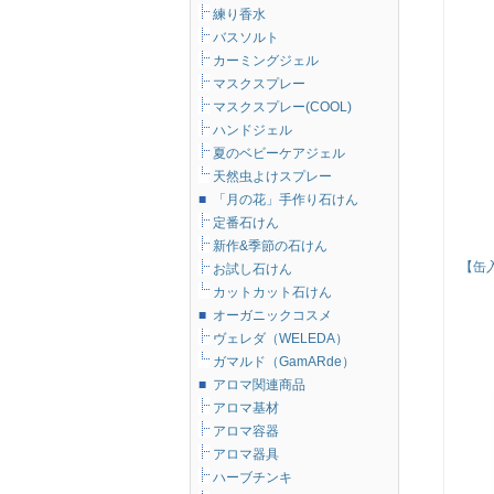
練り香水
バスソルト
カーミングジェル
マスクスプレー
マスクスプレー(COOL)
ハンドジェル
夏のベビーケアジェル
天然虫よけスプレー
■
「月の花」手作り石けん
定番石けん
新作&季節の石けん
【缶
お試し石けん
カットカット石けん
■
オーガニックコスメ
ヴェレダ（WELEDA）
ガマルド（GamARde）
■
アロマ関連商品
アロマ基材
アロマ容器
アロマ器具
ハーブチンキ