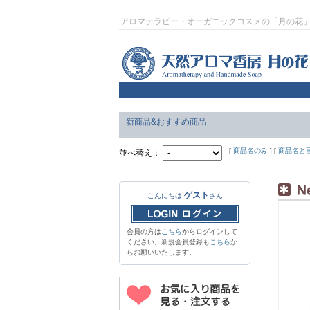
アロマテラピー・オーガニックコスメの「月の花
新商品&おすすめ商品
[
商品名のみ
] [
商品名と
並べ替え：
ゲスト
こんにちは
さん
会員の方は
こちら
からログインして
ください。新規会員登録も
こちら
か
らお願いいたします。