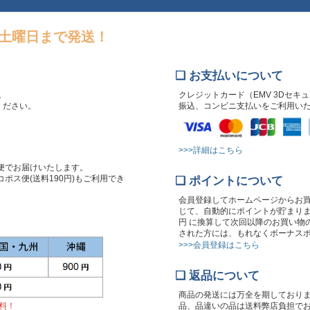
～土曜日まで発送！
❏ お支払いについて
。
クレジットカード（EMV 3Dセキ
文ください。
振込、コンビニ支払いをご利用い
>>>詳細はこちら
便でお届けいたします。
ポス便(送料190円)もご利用でき
❏ ポイントについて
会員登録してホームページからお
じて、自動的にポイントが貯まりま
円 に換算して次回以降のお買い物
された方には、もれなくボーナスポ
>>>会員登録はこちら
❏ 返品について
商品の発送には万全を期しており
無料！
品、品違いの品は送料弊店負担で