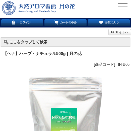
togg
navi
PCサイトへ
ここをタップして検索
【ヘナ】ハーブ・ナチュラル500g | 月の花
[商品コード] HN-B05