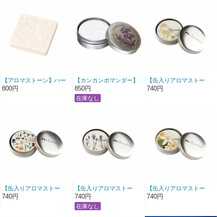
【アロマストーン】ハー
【カンカンポマンダー】
【缶入りアロマストー
バル ホワイト
ラベンダー
ン】カモミール
800円
850円
740円
【缶入りアロマストー
【缶入りアロマストー
【缶入りアロマストー
ン】ハウス
ン】ラベンダー
ン】オレンジ
740円
740円
740円