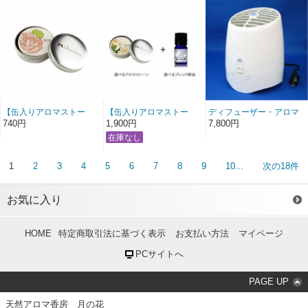
【缶入りアロマストー
【缶入りアロマストー
ディフューザー・アロマ
ン】ローズ
ン】選べるブレンド精油
ストリーム [お取り寄せ商
740円
1,900円
7,800円
セット
品]
1
2
3
4
5
6
7
8
9
10...
次の18件
お気に入り
HOME
特定商取引法に基づく表示
お支払い方法
マイページ
PCサイトへ
PAGE UP
天然アロマ香房 月の花