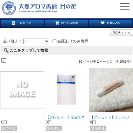
togg
navi
PCサイトへ
並べ替え：
在庫ありのみ表示
ここをタップして検索
60
ページ中
1
ページ目（全1063件）
【プレゼント】泡立てネ
【プレゼント】オレンジ
ット・ミニ石けん付き
バターのリップクリーム
0円
0円
0円
（3000円以上お買い上げ
（5000円以上お買い上げ
でプレゼント）
でプレゼント）